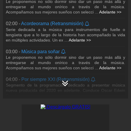
Le proponemos no sólo dormir sino dar un paso más allá y
del Interior de México
06:02 -
Ella es música
danza. Conducido por José María Á
...
Adelante >>
entregarse al mundo onírico a través de la música.
Espacio diario destinado a difundir y visibilizar la participación
Acompañamos sus mejores sueños con selecci
...
Adelante >>
23:00 -
Nocturno Opus 94
femenina en la música a nivel global y en distintos géneros
dentro de la música de
...
Adelante >>
Programa musical en vivo con diferentes secciones: Cosmos de
02:00 -
Acordeorama (Retransmisión)
oberturas, caminos cruzados, café de madrugada y divina
Serie dedicada a la música para instrumentos de fuelle o
danza. Conducido por José María Á
...
Adelante >>
07:00 -
Música.
lengüeta que a lo largo de la historia han acompañado la vida
Escucha la mejor selección de música de Opus.
en múltiples actividades. Un ex
...
Adelante >>
08:00 -
El arte de la memoria
03:00 -
Música para soñar
Turno en vivo con selecciones que van de la música antigua al
Le proponemos no sólo dormir sino dar un paso más allá y
romanticismo. Conducido por Bonnie Perete y Terry Guerrero .
entregarse al mundo onírico a través de la música.
Acompañamos sus mejores sueños con selecci
...
Adelante >>
11:00 -
Euforia
Música que exalta los sentidos. Estrenos musicales y estéticas
04:00 -
Por siempre XXI (Retransmisión)
de fácil escucha. Conduce Bonnie Perete.
Segmento de la programación dedicado a presentar música
nueva producida del 2020 en adelante. Conduce Oscar Edwin
12:00 -
A la carta
García.
Espacio destinado a programar las obras favoritas del público,
dinámicas especiales de programación por letras, votaciones,
05:00 -
Música para soñar
trivias en línea y formato
...
Adelante >>
Le proponemos no sólo dormir sino dar un paso más allá y
entregarse al mundo onírico a través de la música.
13:00 -
Bingo
Acompañamos sus mejores sueños con selecci
...
Adelante >>
En IMER, el Bingo se gana escuchando cinco episodios de un