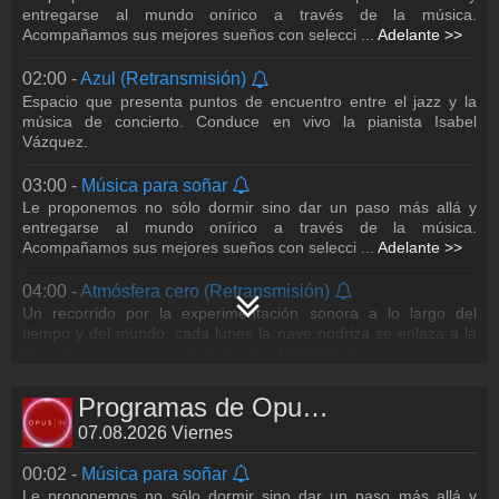
Acompañamos sus mejores sueños con selecci
...
Adelante >>
entregarse al mundo onírico a través de la música.
Acompañamos sus mejores sueños con selecci
...
Adelante >>
06:02 -
Ella es música
Espacio diario destinado a difundir y visibilizar la participación
02:00 -
Azul (Retransmisión)
femenina en la música a nivel global y en distintos géneros
Espacio que presenta puntos de encuentro entre el jazz y la
dentro de la música de
...
Adelante >>
música de concierto. Conduce en vivo la pianista Isabel
Vázquez.
07:00 -
Música
Escucha la mejor selección de música de Opus.
03:00 -
Música para soñar
Le proponemos no sólo dormir sino dar un paso más allá y
08:00 -
El arte de la memoria
entregarse al mundo onírico a través de la música.
Acompañamos sus mejores sueños con selecci
...
Adelante >>
Turno en vivo con selecciones que van de la música antigua al
romanticismo. Conducido por Bonnie Perete y Terry Guerrero
Lunes a domingo de 8 a 11 hor
...
Adelante >>
04:00 -
Atmósfera cero (Retransmisión)
Un recorrido por la experimentación sonora a lo largo del
11:00 -
Euforia
tiempo y del mundo, cada lunes la nave nodriza se enlaza a la
cápsula con cero gravedad dond
...
Adelante >>
Música que exalta los sentidos. Estrenos musicales y estéticas
de fácil escucha. Conduce Bonnie Perete.
05:00 -
Música para soñar
Programas de Opus 94.5
12:00 -
A la carta
Le proponemos no sólo dormir sino dar un paso más allá y
07.08.2026 Viernes
entregarse al mundo onírico a través de la música.
Espacio destinado a programar las obras favoritas del público,
Acompañamos sus mejores sueños con selecci
...
Adelante >>
dinámicas especiales de programación por letras, votaciones,
00:02 -
Música para soñar
trivias en línea y formato
...
Adelante >>
Le proponemos no sólo dormir sino dar un paso más allá y