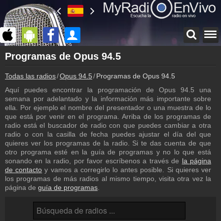
Página principal
Programas de Opus 94.5
myradioenvivo.mx
Todas las radios
Opus 94.5
Programas de Opus 94.5
Opus 94.5
Atrás a la página de Opus 94.5
Aquí puedes encontrar la programación de Opus 94.5 una
semana por adelantado y la información más importante sobre
Inicio de sesión
ella. Por ejemplo el nombre del presentador o una muestra de lo
¡Crea una cuenta propia!
que está por venir en el programa. Arriba de los programas de
radio está el buscador de radio con que puedes cambiar a otra
Noticias
radio o con la casilla de fecha puedes ajustar el día del que
Noticias con relación a Opus 94.5
quieres ver los programas de la radio. Si te das cuenta de que
otro programa esté en la guía de programas y no lo que está
Contacto
sonando en la radio, por favor escríbenos a través de
la página
¡Escríbenos!
de contacto
y vamos a corregirlo lo antes posible. Si quieres ver
los programas de más radios al mismo tiempo, visita otra vez la
Colaboración
página de
guía de programas
.
¡Envía tu radio!
Inserción de la radio
Inclúyelo a tu sitio web