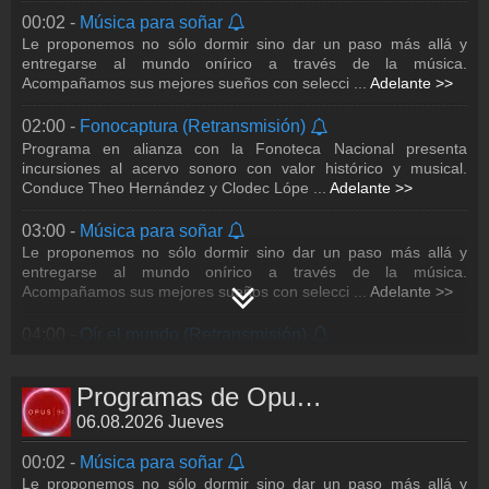
00:02 -
Música para soñar
Le proponemos no sólo dormir sino dar un paso más allá y
entregarse al mundo onírico a través de la música.
Acompañamos sus mejores sueños con selecci
...
Adelante >>
02:00 -
Fonocaptura (Retransmisión)
Programa en alianza con la Fonoteca Nacional presenta
incursiones al acervo sonoro con valor histórico y musical.
Conduce Theo Hernández y Clodec Lópe
...
Adelante >>
03:00 -
Música para soñar
Le proponemos no sólo dormir sino dar un paso más allá y
entregarse al mundo onírico a través de la música.
Acompañamos sus mejores sueños con selecci
...
Adelante >>
04:00 -
Oír el mundo (Retransmisión)
Una guía auditiva para entender el mundo y la historia de la
música universal. Anécdotas que se convierten en clases
Programas de Opus 94.5
abiertas para todo público, no im
...
Adelante >>
06.08.2026 Jueves
05:00 -
Música para soñar
Le proponemos no sólo dormir sino dar un paso más allá y
00:02 -
Música para soñar
entregarse al mundo onírico a través de la música.
Le proponemos no sólo dormir sino dar un paso más allá y