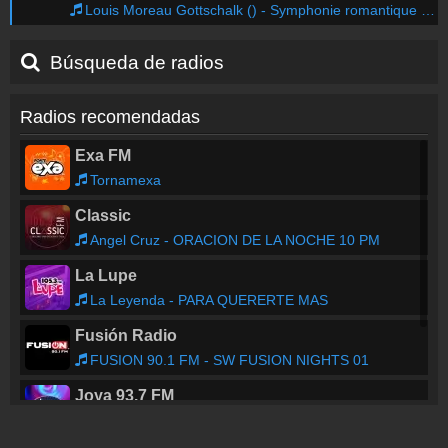
Louis Moreau Gottschalk () - Symphonie romantique RO 255 (La nuit des Tropiques) : 1. Noche en los tropicos
Búsqueda de radios
Radios recomendadas
Exa FM
Tornamexa
Classic
Angel Cruz - ORACION DE LA NOCHE 10 PM
La Lupe
La Leyenda - PARA QUERERTE MAS
Fusión Radio
FUSION 90.1 FM - SW FUSION NIGHTS 01
Joya 93.7 FM
KABAH - LA VIDA QUE VA