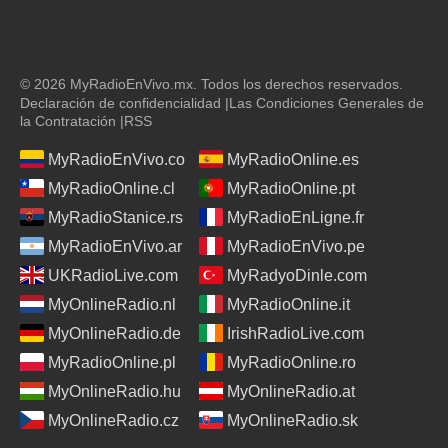
© 2026 MyRadioEnVivo.mx. Todos los derechos reservados.
Declaración de confidencialidad
|
Las Condiciones Generales de
la Contratación
|
RSS
MyRadioEnVivo.co
MyRadioOnline.es
MyRadioOnline.cl
MyRadioOnline.pt
MyRadioStanice.rs
MyRadioEnLigne.fr
MyRadioEnVivo.ar
MyRadioEnVivo.pe
UKRadioLive.com
MyRadyoDinle.com
MyOnlineRadio.nl
MyRadioOnline.it
MyOnlineRadio.de
IrishRadioLive.com
MyRadioOnline.pl
MyRadioOnline.ro
MyOnlineRadio.hu
MyOnlineRadio.at
MyOnlineRadio.cz
MyOnlineRadio.sk