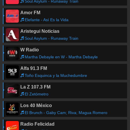
Soul Asylum - Runaway Train
Amor FM
Elefante - Así Es la Vida
Aristegui Noticias
Soul Asylum - Runaway Train
W Radio
Martha Debayle en W - Martha Debayle
Alfa 91.3 FM
Toño Esquinca y la Muchedumbre
La Z 107.3 FM
El Zetómetro
Los 40 México
El Brunch - Gaby Cam; Riva; Magua Romero
Radio Felicidad