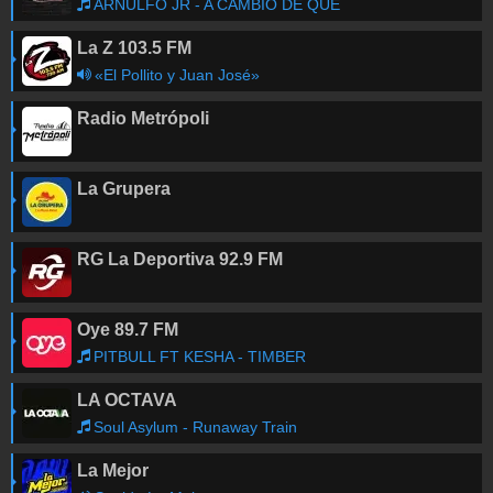
ARNULFO JR - A CAMBIO DE QUE
La Z 103.5 FM
«El Pollito y Juan José»
Radio Metrópoli
La Grupera
RG La Deportiva 92.9 FM
Oye 89.7 FM
PITBULL FT KESHA - TIMBER
LA OCTAVA
Soul Asylum - Runaway Train
La Mejor