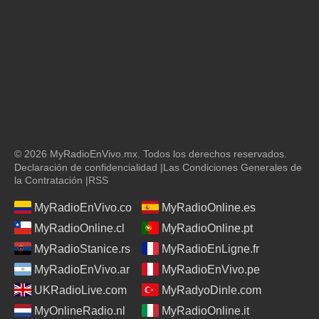
© 2026 MyRadioEnVivo.mx. Todos los derechos reservados.
Declaración de confidencialidad
|
Las Condiciones Generales de
la Contratación
|
RSS
MyRadioEnVivo.co
MyRadioOnline.es
MyRadioOnline.cl
MyRadioOnline.pt
MyRadioStanice.rs
MyRadioEnLigne.fr
MyRadioEnVivo.ar
MyRadioEnVivo.pe
UKRadioLive.com
MyRadyoDinle.com
MyOnlineRadio.nl
MyRadioOnline.it