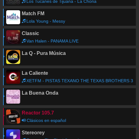
Los Tucanes de Tijuana - La Chona
Match FM
Lola Young - Messy
Classic
Van Halen - PANAMA LIVE
La Q - Pura Música
La Caliente
XETFM - PISTAS TEXANO THE TEXAS BROTHERS 3
La Buena Onda
Reactor 105.7
Clásicos en español
Stereorey