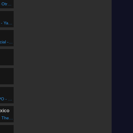
a Vez
hapulín'
ernández
E TIENES
xico
 Kiss Me