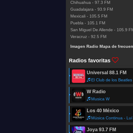
Chihuahua
-
97.3
FM
Guadalajara
-
93.9
FM
Mexicali
-
105.5
FM
Puebla
-
105.1
FM
San Miguel De Allende
-
105.9
F
Veracruz
-
92.5
FM
Imagen Radio Mapa de frecuen
Radios favoritas
Universal 88.1 FM
El Club de los Beatles
W Radio
Musica W
Los 40 México
Música Continua - Luís Osorio 'El Capi'
Joya 93.7 FM