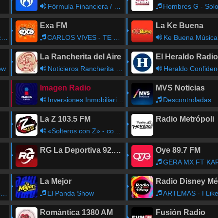
Fórmula Financiera / Noche de Negocios
Hombres G - Solo Otr
Exa FM
La Ke Buena
n
CARLOS VIVES - TE DEDICO
Ke Buena Música - Yaco 'El C
La Rancherita del Aire
El Heraldo Radio
ow
Noticieros Rancherita del Aire
Heraldo Confidencial - Jorge F
Imagen Radio
MVS Noticias
Inversiones Inmobiliarias
Descontroladas
La Z 103.5 FM
Radio Metrópoli
«Solteros con Z» - con Mike Marrufo «El M&M»
RG La Deportiva 92.9 FM
Oye 89.7 FM
GERA MX FT KAPO - MIRA COMO M
La Mejor
Radio Disney Mé
s
El Panda Show
ARTEMAS - I Like The Way You
Romántica 1380 AM
Fusión Radio