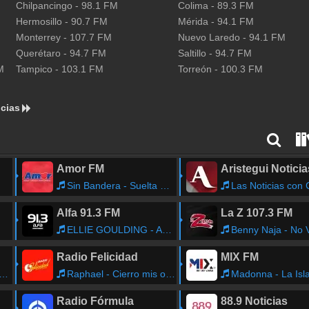
Chilpancingo
-
98.1
FM
Colima
-
89.3
FM
Hermosillo
-
90.7
FM
Mérida
-
94.1
FM
Monterrey
-
107.7
FM
Nuevo Laredo
-
94.1
FM
Querétaro
-
94.7
FM
Saltillo
-
94.7
FM
M
Tampico
-
103.1
FM
Torreón
-
100.3
FM
cias
Amor FM
Aristegui Noticia
Sin Bandera - Suelta Mi Mano
Las Noticias con Carlos Cas
Alfa 91.3 FM
La Z 107.3 FM
ELLIE GOULDING - ANYTHING COULD HAPPEN
Benny Naja - No Vuelvas
Radio Felicidad
MIX FM
Raphael - Cierro mis ojos
Madonna - La Isla B
Radio Fórmula
88.9 Noticias