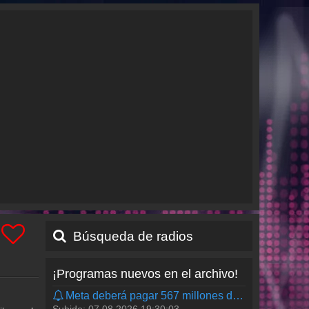
00:01 -
Música en Imagen
Búsqueda de radios
05:00 -
Música en Imagen
06:00 -
Imagen Empresarial
¡Programas nuevos en el archivo!
Meta deberá pagar 567 millones de dólares por la seguridad de menores | #Shorts | De Pisa y Corre
07:00 -
Imagen Informativa Primera