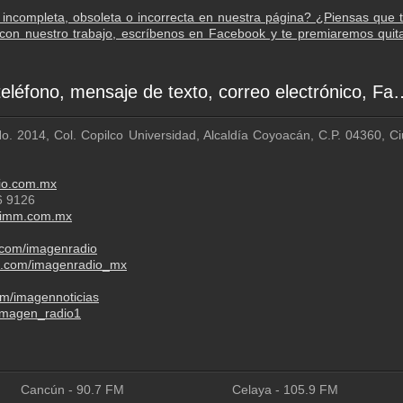
incompleta, obsoleta o incorrecta en nuestra página? ¿Piensas que 
con nuestro trabajo, escríbenos en Facebook y te premiaremos quit
Contactos - número de teléfono, mensaje de
No. 2014, Col. Copilco Universidad, Alcaldía Coyoacán, C.P. 04360, C
dio.com.mx
6 9126
imm.com.mx
.com/imagenradio
am.com/imagenradio_mx
om/imagennoticias
@imagen_radio1
Cancún
-
90.7
FM
Celaya
-
105.9
FM