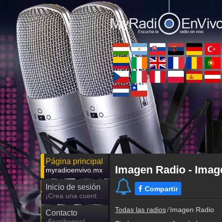
Página principal
Imagen Radio - Imag
myradioenvivo.mx
Inicio de sesión
Compartir
¡Crea una cuenta propia!
Todas las radios
Imagen Radio
Contacto
¡Escríbenos!