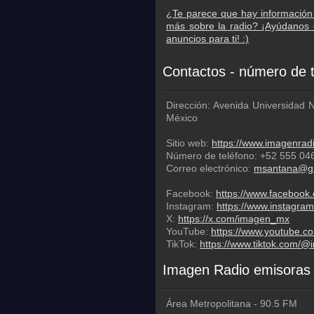
¿Te parece que hay información 
más sobre la radio? ¡Ayúdanos 
anuncios para ti! :)
Dirección: Avenida Universidad 
México
Sitio web:
https://www.imagenra
Número de teléfono:
+52 555 04
Correo electrónico:
msantana@g
Facebook:
https://www.facebook
Instagram:
https://www.instagr
X:
https://x.com/imagen_mx
YouTube:
https://www.youtube.c
TikTok:
https://www.tiktok.com/
Imagen Radio emisoras
Área Metropolitana
-
90.5
FM