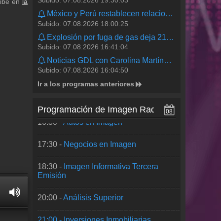
Subido: 07.08.2026 19:30:03
ribe en
la
Emisión
México y Perú restablecen relaciones diplomáticas | #Shorts | De Pisa y Corre
Subido: 07.08.2026 18:00:25
11:00 -
¡Qué tal Fernanda!
Explosión por fuga de gas deja 21 heridos en Cuernavaca | #Shorts | De Pisa y Corre
13:00 -
Imagen Informativa Segunda
Subido: 07.08.2026 16:41:04
Emisión
Noticias GDL con Carolina Martínez | Programa completo 7 de agosto de 2026
Subido: 07.08.2026 16:04:50
15:00 -
¡Bien y Saludable!
Ir a los programas anteriores
15:30 -
Palabra del Deporte
Programación de Imagen Radio
08
16:30 -
Autos en Imagen
17:30 -
Negocios en Imagen
18:30 -
Imagen Informativa Tercera
Emisión
20:00 -
Análisis Superior
21:00 -
Inversiones Inmobiliarias