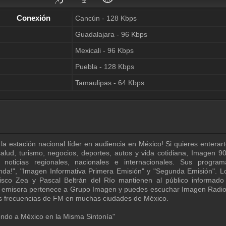
ERROR
Server 2 - 98 Kbps
ERROR
Conectado
Cancún - 128 Kbps
Guadalajara - 96 Kbps
Mexicali - 96 Kbps
Puebla - 128 Kbps
Tamaulipas - 64 Kbps
a estación nacional líder en audiencia en México! Si quieres enterart
alud, turismo, negocios, deportes, autos y vida cotidiana, Imagen 90
 noticias regionales, nacionales e internacionales. Sus progra
nda!", "Imagen Informativa Primera Emisión" y "Segunda Emisión". L
isco Zea y Pascal Beltrán del Río mantienen al público informad
 emisora pertenece a Grupo Imagen y puedes escuchar Imagen Radio
tas frecuencias de FM en muchas ciudades de México.
ndo a México en la Misma Sintonía"