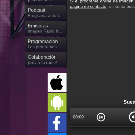
Si el programa online de Imagen
página de contacto
, o intenta bus
Podcast
Programa anterior de Imagen Radio
Emisoras
Imagen Radio frecuencia
Programación
Los programas de Imagen Radio
Colaboración
¡Envía tu radio!
Suen
00:00