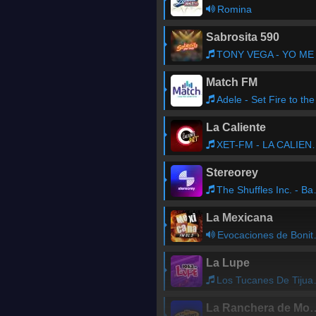
Romina
Sabrosita 590
TONY VEGA - YO ME QUED
Match FM
Adele - Set Fire to the Rai
La Caliente
XET-FM - LA CALIENTE MONTERREY
Stereorey
The Shuffles Inc. - Baby Baby
La Mexicana
Evocaciones de Bonita con Don Chebo Morales
La Lupe
Los Tucanes De Tijuana - MUNDO DE AMOR
La Ranchera d