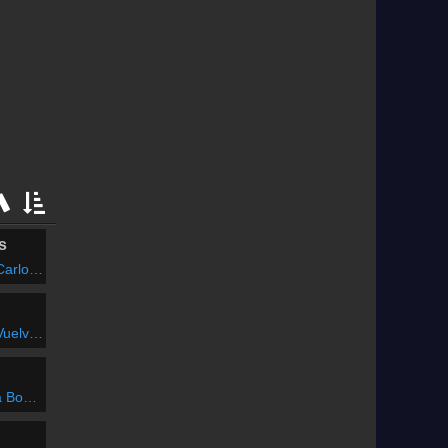
s
tellanos
 Jamas
onita