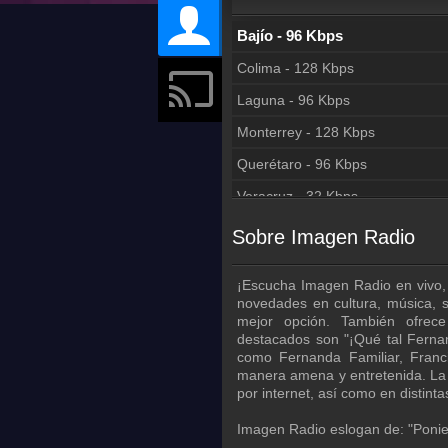
Ciudad de México - 93 Kbps
Bajío - 96 Kbps
Colima - 128 Kbps
Laguna - 96 Kbps
Monterrey - 128 Kbps
Querétaro - 96 Kbps
Veracruz - 32 Kbps
Sobre Imagen Radio
¡Escucha Imagen Radio en vivo, l
novedades en cultura, música, s
mejor opción. También ofrece
destacados son "¡Qué tal Ferna
como Fernanda Familiar, Franc
manera amena y entretenida. La
por internet, así como en distin
Imagen Radio eslogan de: "Ponie