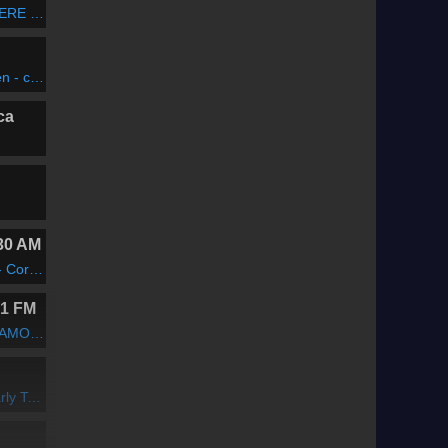
YOU GO
na Sáenz
ca
30 AM
ntiroso
.1 FM
TUDIANTE
orices