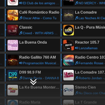
El Club de los amigos del volante
NO MERCY - WHERE DO 
Café Romántico Radio
La Comadre
O
Oscar Athie - Como Tu
Las Noches Al Cien - con Dia
Classic
La Q - Pura Músi
n
Creed - WITH ARMS WIDE OPEN ACOUSTIC VERSION
La Buena Onda
Reactor 105.7
Lanzallamas
Radio Gallito 760 AM
Radio Centro 10
Programación Musical. - Jorge de Dios.
Fernando Rosas - Corazon Me
D99 98.9 FM
La Comadre 107
Danna Paola - DANNA 8
Roberto Jordan - AMOR DE ES
La Ke Buena Monterrey
Stereo Cien
Nu Disco con Charly T
e Monterrey
Radio Maria
La T Grande