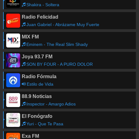
Poza Rica
-
94.7
FM
Shakira - Soltera
Puerto Escondido
-
94.1
FM
Radio Felicidad
Puerto Vallarta
-
99.9
FM
Juan Gabriel - Abrázame Muy Fuerte
Querétaro
-
92.7
FM
Reynosa
-
590
AM
MIX FM
Sabinas
-
99.7
FM
Eminem - The Real Slim Shady
San Luis De La Paz
-
92.5
FM
San Luis Potosí
-
90.9
FM
Joya 93.7 FM
Tampico
-
100.1
FM
SON BY FOUR - A PURO DOLOR
Tehuacán
-
100.7
FM
Radio Fórmula
La Mejor Mapa de frecuencias
Estilo de Vida
88.9 Noticias
Inspector - Amargo Adios
El Fonógrafo
Yuri - Que Te Pasa
Exa FM