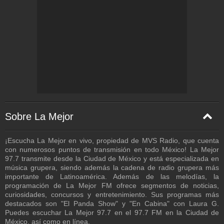
Córdoba - 128 Kbps
Costa Rica - 128 Kbps
Cuernavaca - 48 Kbps
Culiacán - 32 Kbps
Durango - 128 Kbps
Ensenada - 48 Kbps
Felipe Carrillo Puerto - 320 Kbps
Guadalajara - 48 Kbps
Sobre La Mejor
Hermosillo - 48 Kbps
¡Escucha La Mejor en vivo, propiedad de MVS Radio, que cuenta
Huajuapan - 128 Kbps
con numerosos puntos de transmisión en todo México! La Mejor
97.7 transmite desde la Ciudad de México y está especializada en
Iguala - 128 Kbps
música grupera, siendo además la cadena de radio grupera más
importante de Latinoamérica. Además de las melodías, la
Ixtlán - 112 Kbps
programación de La Mejor FM ofrece segmentos de noticias,
curiosidades, concursos y entretenimiento. Sus programas más
Las Vegas - 32 Kbps
destacados son "El Panda Show" y "En Cabina" con Laura G.
León - 48 Kbps
Puedes escuchar La Mejor 97.7 en el 97.7 FM en la Ciudad de
México, así como en línea.