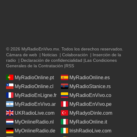
© 2026 MyRadioEnVivo.mx. Todos los derechos reservados.
Cámara de web
|
Noticias
|
Colaboración
|
Inserción de la
radio
|
Declaración de confidencialidad
|
Las Condiciones
Generales de la Contratación
|
RSS
MyRadioOnline.pt
MyRadioOnline.es
MyRadioOnline.cl
MyRadioStanice.rs
MyRadioEnLigne.fr
MyRadioEnVivo.co
MyRadioEnVivo.ar
MyRadioEnVivo.pe
UKRadioLive.com
MyRadyoDinle.com
MyOnlineRadio.nl
MyRadioOnline.it
MyOnlineRadio.de
IrishRadioLive.com