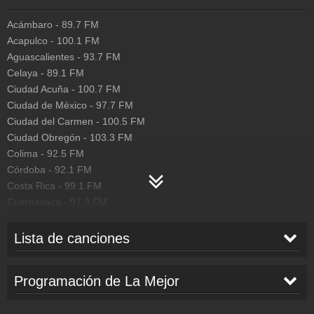
San Luis de la Paz - 96 Kbps
Acámbaro
-
89.7
FM
San Luis Potosí - 128 Kbps
Acapulco
-
100.1
FM
Tampico - 48 Kbps
Aguascalientes
-
93.7
FM
Tehuacán - 128 Kbps
Celaya
-
89.1
FM
Ciudad Acuña
-
100.7
FM
Tepic - 128 Kbps
Ciudad de México
-
97.7
FM
Tijuana - 48 Kbps
Ciudad del Carmen
-
100.5
FM
Ciudad Obregón
-
103.3
FM
Torreón - 48 Kbps
Colima
-
92.5
FM
Tuxtepec - 48 Kbps
Córdoba
-
92.1
FM
Veracruz - 48 Kbps
Costa Rica
-
99.1
FM
Cuernavaca
-
97.3
FM
Zacatecas - 128 Kbps
Culiacán
-
104.1
FM
Zitácuaro - 48 Kbps
Durango
-
103.7
FM
Lista de canciones
Ecuador
-
103.9
FM
JOSS FAVELA
-
No Me Lo Mandes Decir
Ensenada
-
05:12
103.3
FM
Programación de La Mejor
Felipe Carrillo Puerto
-
95.1
FM
Guadalajara
-
95.5
FM
Pedro Fernández
-
De Otro Planeta
05:09