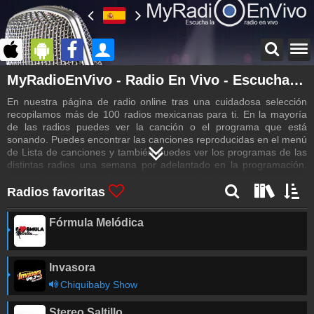
Inicio de sesión
MyRadioEnVivo - Radio En Vivo - Escucha Emisoras de Radio
¡Crea una cuenta propia!
En nuestra página de radio online tras una cuidadosa selección
Contacto
recopilamos más de 100 radios mexicanas para ti. En la mayoría
¡Escríbenos!
de las radios puedes ver la canción o el programa que está
sonando. Puedes encontrar las canciones reproducidas en el menú
Lista de canciones
de Lista de canciones y también puedes ver los programas de las
Estos suenan en la radio
distintas radios una semana por adelantado en la programación.
Las radios más populares tienen un podcast para que puedas
Programaciones
volver a escuchar los programas.
Radios favoritas
Programas de radio
Noticias de radio
Fórmula Melódica
Las noticias de radio más recientes
Colaboración
Invasora
¡Envía tu radio!
Chiquibaby Show
Inserción de la radio
Inclúyelo a tu sitio web
Stereo Saltillo