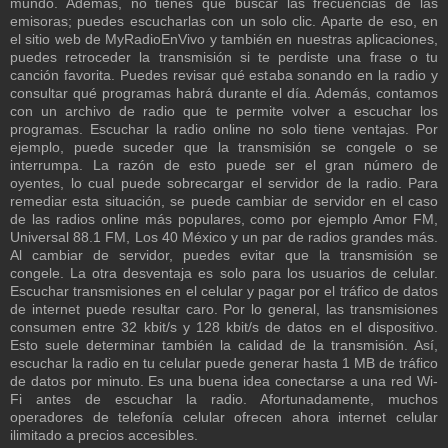
mundo. Además, no tienes que buscar las frecuencias de las
emisoras; puedes escucharlas con un solo clic. Aparte de eso, en
el sitio web de MyRadioEnVivo y también en nuestras aplicaciones,
puedes retroceder la transmisión si te perdiste una frase o tu
canción favorita. Puedes revisar qué estaba sonando en la radio y
consultar qué programas habrá durante el día. Además, contamos
con un archivo de radio que te permite volver a escuchar los
programas. Escuchar la radio online no solo tiene ventajas. Por
ejemplo, puede suceder que la transmisión se congele o se
interrumpa. La razón de esto puede ser el gran número de
oyentes, lo cual puede sobrecargar el servidor de la radio. Para
remediar esta situación, se puede cambiar de servidor en el caso
de las radios online más populares, como por ejemplo Amor FM,
Universal 88.1 FM, Los 40 México y un par de radios grandes más.
Al cambiar de servidor, puedes evitar que la transmisión se
congele. La otra desventaja es solo para los usuarios de celular.
Escuchar transmisiones en el celular y pagar por el tráfico de datos
de internet puede resultar caro. Por lo general, las transmisiones
consumen entre 32 kbit/s y 128 kbit/s de datos en el dispositivo.
Esto suele determinar también la calidad de la transmisión. Así,
escuchar la radio en tu celular puede generar hasta 1 MB de tráfico
de datos por minuto. Es una buena idea conectarse a una red Wi-
Fi antes de escuchar la radio. Afortunadamente, muchos
operadores de telefonía celular ofrecen ahora internet celular
ilimitado a precios accesibles.