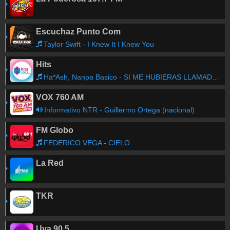
Escuchaz Punto Com
Taylor Swift - I Knew It I Knew You
Hits
Ha*Ash, Nanpa Basico - SI ME HUBIERAS LLAMADO AYER
VOX 760 AM
Informativo NTR - Guillermo Ortega (nacional)
FM Globo
FEDERICO VEGA - CIELO
La Red
TKR
Uva 90.5