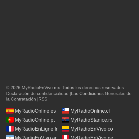
© 2026 MyRadioEnVivo.mx. Todos los derechos reservados.
Declaración de confidencialidad
|
Las Condiciones Generales de
la Contratación
|
RSS
MyRadioOnline.es
MyRadioOnline.cl
MyRadioOnline.pt
MyRadioStanice.rs
MyRadioEnLigne.fr
MyRadioEnVivo.co
MyRadioEnVivo.ar
MyRadioEnVivo.pe